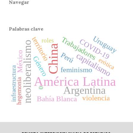
Navegar
Palabras clave
Uruguay
Trabajadores
territorio
roles
COVID-19
neoliberalismo
China
México
Perú
capitalismo
Género
erótica
infraestructura
feminismo
América Latina
hegemonía
Argentina
0
violencia
Bahía Blanca