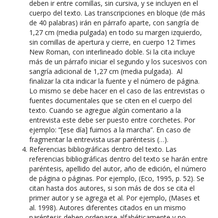
deben ir entre comillas, sin cursiva, y se incluyen en el
cuerpo del texto. Las transcripciones en bloque (de más
de 40 palabras) irán en párrafo aparte, con sangría de
1,27 cm (media pulgada) en todo su margen izquierdo,
sin comillas de apertura y cierre, en cuerpo 12 Times
New Roman, con interlineado doble. Si la cita incluye
más de un párrafo iniciar el segundo y los sucesivos con
sangría adicional de 1,27 cm (media pulgada). Al
finalizar la cita indicar la fuente y el número de página.
Lo mismo se debe hacer en el caso de las entrevistas o
fuentes documentales que se citen en el cuerpo del
texto. Cuando se agregue algún comentario a la
entrevista este debe ser puesto entre corchetes. Por
ejemplo: “[ese día] fuimos a la marcha”. En caso de
fragmentar la entrevista usar paréntesis (…).
Referencias bibliográficas dentro del texto. Las
referencias bibliográficas dentro del texto se harán entre
paréntesis, apellido del autor, año de edición, el número
de página o páginas. Por ejemplo, (Eco, 1995, p. 52). Se
citan hasta dos autores, si son más de dos se cita el
primer autor y se agrega et al. Por ejemplo, (Mases et
al. 1998). Autores diferentes citados en un mismo
paréntesis deben ordenarse alfabéticamente y no