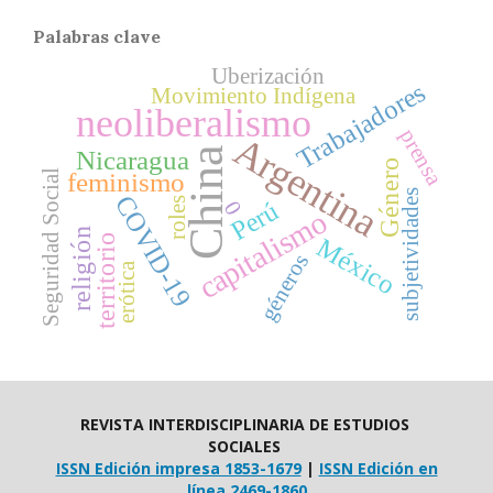
Palabras clave
Uberización
Trabajadores
Movimiento Indígena
neoliberalismo
prensa
Argentina
China
Nicaragua
Género
Seguridad Social
feminismo
subjetividades
COVID-19
roles
Perú
0
capitalismo
religión
territorio
México
géneros
erótica
REVISTA INTERDISCIPLINARIA DE ESTUDIOS
SOCIALES
ISSN Edición impresa 1853-1679
|
ISSN Edición en
línea 2469-1860