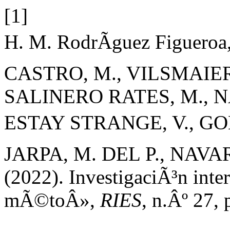
[1]
H. M. RodrÃ­guez Figuer
CASTRO, M., VILSMAIER
SALINERO RATES, M., N
ESTAY STRANGE, V., GO
JARPA, M. DEL P., NAVARR
(2022). InvestigaciÃ³n inter
mÃ©toÂ»,
RIES
, n.Âº 27,