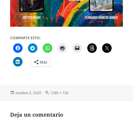
COMPARTE ESTO:
Más
Publicado
Tamaño
octubre 2, 2020
1280 × 720
el
completo
Deja un comentario