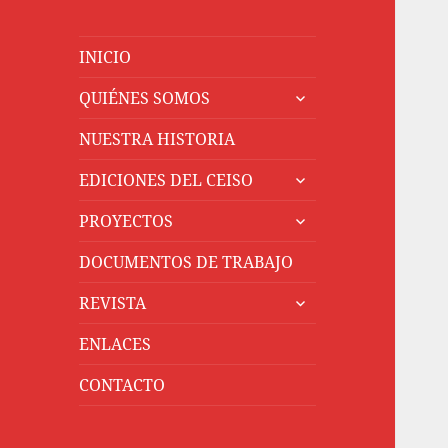
INICIO
expande
QUIÉNES SOMOS
el
menú
NUESTRA HISTORIA
inferior
expande
EDICIONES DEL CEISO
el
expande
menú
PROYECTOS
el
inferior
menú
DOCUMENTOS DE TRABAJO
inferior
expande
REVISTA
el
menú
ENLACES
inferior
CONTACTO