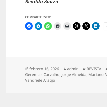
Renildo Souza
COMPARTE ESTO:
Publicado
Autor
Categorías
febrero 16, 2026
admin
REVISTA
el
Geremias Carvalho
,
Jorge Almeida
,
Mariano M
Vandriele Araújo