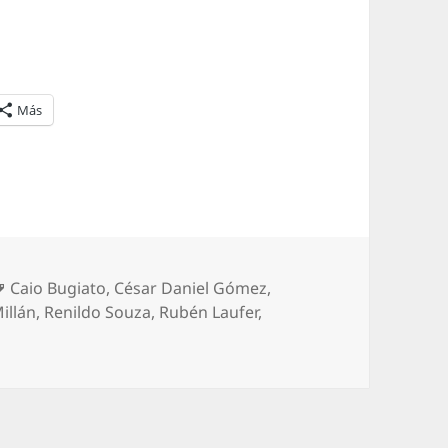
Más
Etiquetas
Caio Bugiato
,
César Daniel Gómez
,
illán
,
Renildo Souza
,
Rubén Laufer
,