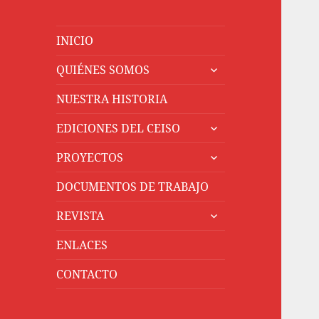
INICIO
expande
QUIÉNES SOMOS
el
menú
NUESTRA HISTORIA
inferior
expande
EDICIONES DEL CEISO
el
expande
menú
PROYECTOS
el
inferior
menú
DOCUMENTOS DE TRABAJO
inferior
expande
REVISTA
el
menú
ENLACES
inferior
CONTACTO