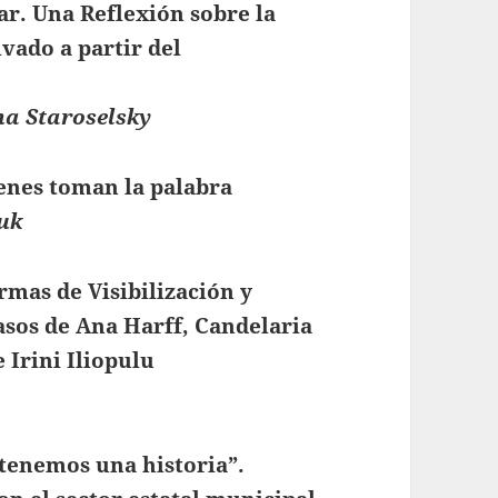
ar.
Una Reflexión sobre la
vado a partir del
na Staroselsky
enes toman la palabra
luk
mas de Visibilización y
asos de Ana Harff, Candelaria
 Irini Iliopulu
tenemos una historia”
.