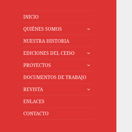
INICIO
expande
QUIÉNES SOMOS
el
menú
NUESTRA HISTORIA
inferior
expande
EDICIONES DEL CEISO
el
expande
menú
PROYECTOS
el
inferior
menú
DOCUMENTOS DE TRABAJO
inferior
expande
REVISTA
el
menú
ENLACES
inferior
CONTACTO