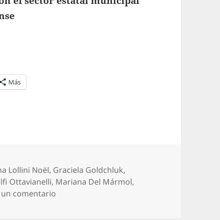
on el sector estatal municipal
ense
Más
tas
a Lollini Noël
,
Graciela Goldchluk
,
fi Ottavianelli
,
Mariana Del Mármol
,
en N° 30 – Revista Interdisciplinaria de Estu
 un comentario