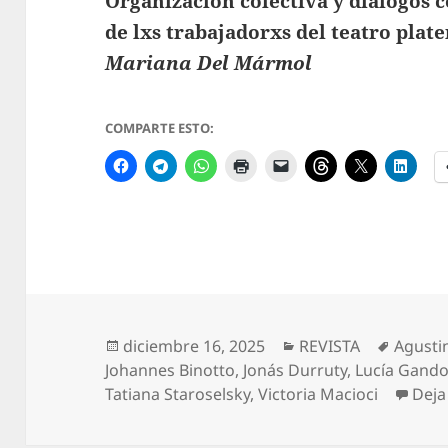
Organización colectiva y diálogos c
de lxs trabajadorxs del teatro plat
Mariana Del Mármol
COMPARTE ESTO:
Publicado
Categorías
Etique
diciembre 16, 2025
REVISTA
Agustin
el
Johannes Binotto
,
Jonás Durruty
,
Lucía Gandol
Tatiana Staroselsky
,
Victoria Macioci
Deja