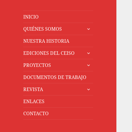
INICIO
expande
QUIÉNES SOMOS
el
menú
NUESTRA HISTORIA
inferior
expande
EDICIONES DEL CEISO
el
expande
menú
PROYECTOS
el
inferior
menú
DOCUMENTOS DE TRABAJO
inferior
expande
REVISTA
el
menú
ENLACES
inferior
CONTACTO