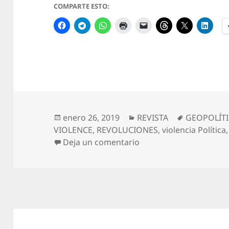
COMPARTE ESTO:
Publicado
Categorías
Etiquetas
enero 26, 2019
REVISTA
GEOPOLÍT
el
VIOLENCE
,
REVOLUCIONES
,
violencia Política
en Revista Interdiscipl
Deja un comentario