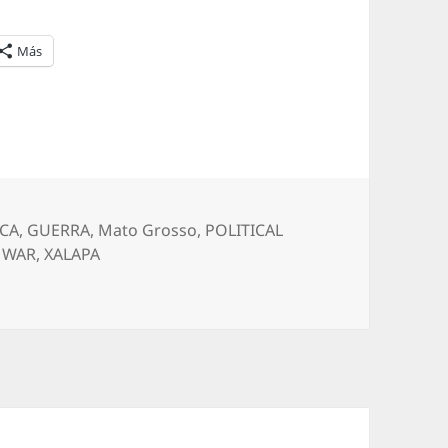
Más
ICA
,
GUERRA
,
Mato Grosso
,
POLITICAL
,
WAR
,
XALAPA
inaria de Estudios Sociales n°14