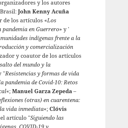
s organizadores y los autores
 Brasil:
John Kenny Acuña
 de los artículos «
Los
la pandemia en Guerrero
» y ′
omunidades indígenas frente a la
producción y comercialización
zador y coautor de los artículos
asalto del mundo y la
y ′′
Resistencias y formas de vida
 la pandemia de Covid-10: Retos
cal
«;
Manuel Garza Zepeda
–
flexiones (otras) en cuarentena:
 la vida inmediata
«;
Clóvis
l artículo ′′
Siguiendo las
dígenas, COVID-19 y