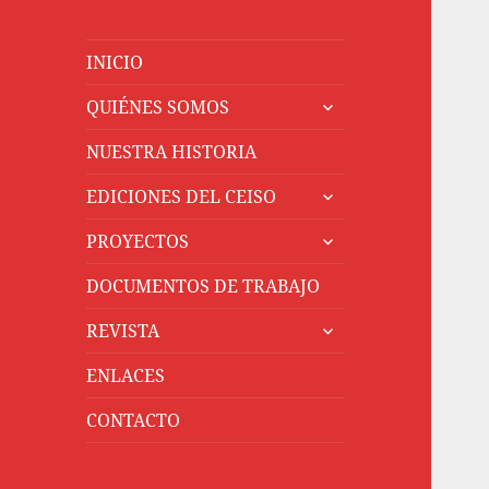
INICIO
expande
QUIÉNES SOMOS
el
menú
NUESTRA HISTORIA
inferior
expande
EDICIONES DEL CEISO
el
expande
menú
PROYECTOS
el
inferior
menú
DOCUMENTOS DE TRABAJO
inferior
expande
REVISTA
el
menú
ENLACES
inferior
CONTACTO