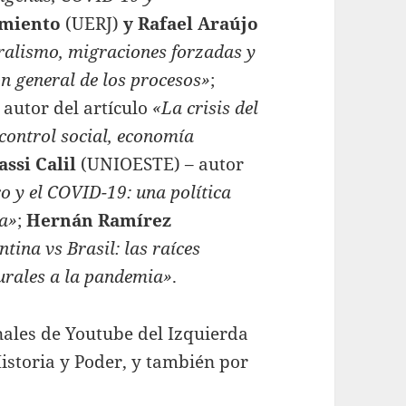
rmiento
(UERJ)
y Rafael Araújo
ralismo, migraciones forzadas y
n general de los procesos»
;
autor del artículo
«La crisis del
control social, economía
assi Calil
(UNIOESTE) – autor
o y el COVID-19: una política
ia»
;
Hernán Ramírez
tina vs Brasil: las raíces
turales a la pandemia»
.
nales de Youtube del Izquierda
istoria y Poder, y también por