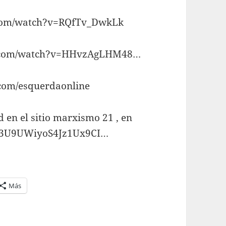
.com/watch?v=RQfTv_DwkLk
e.com/watch?v=HHvzAgLHM48…
.com/esquerdaonline
d en el sitio marxismo 21 , en
Ajx3U9UWiyoS4Jz1Ux9CI…
Más