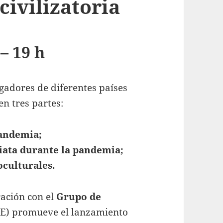
civilizatoria
– 19 h
igadores de diferentes países
n tres partes:
pandemia;
iata durante la pandemia;
oculturales.
ración con el
Grupo de
) promueve el lanzamiento