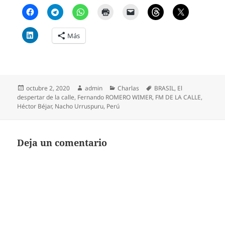
Más
Publicado
Autor
Categorías
Etiquetas
octubre 2, 2020
admin
Charlas
BRASIL
,
El
el
despertar de la calle
,
Fernando ROMERO WIMER
,
FM DE LA CALLE
,
Héctor Béjar
,
Nacho Urruspuru
,
Perú
Deja un comentario