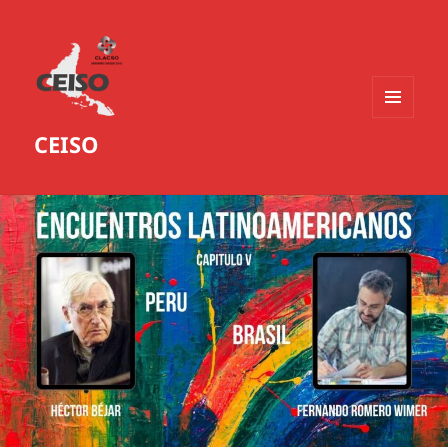
MENÚ
CEISO
Y
WIDGETS