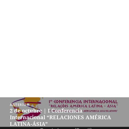
Navegación
ANTERIOR
de
2 de octubre | I Conferencia
Entrada
entradas
Internacional “RELACIONES AMÉRICA
anterior:
LATINA-ÁSIA”