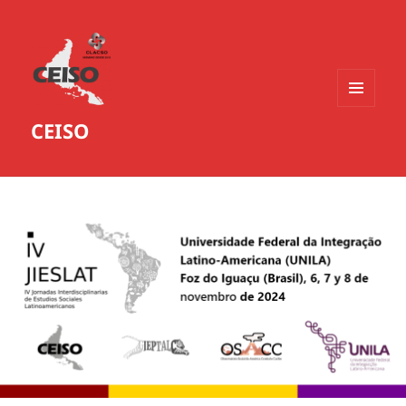
MENÚ
CEISO
Y
WIDGETS