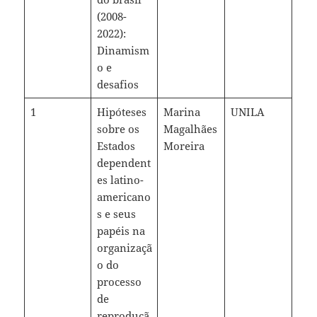
(2008-
2022):
Dinamism
o e
desafios
1
Hipóteses
Marina
UNILA
sobre os
Magalhães
Estados
Moreira
dependent
es latino-
americano
s e seus
papéis na
organizaçã
o do
processo
de
reproduçã