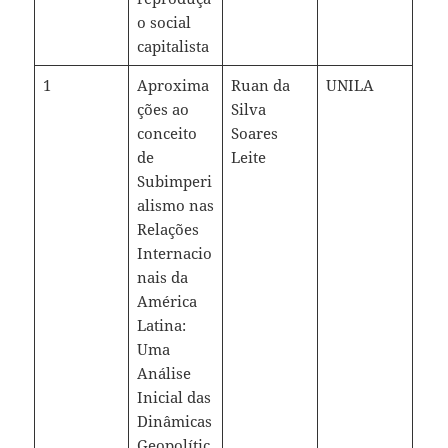
o social
capitalista
1
Aproxima
Ruan da
UNILA
ções ao
Silva
conceito
Soares
de
Leite
Subimperi
alismo nas
Relações
Internacio
nais da
América
Latina:
Uma
Análise
Inicial das
Dinâmicas
Geopolític