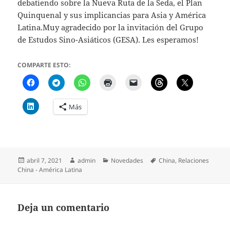
debatiendo sobre la Nueva Ruta de la Seda, el Plan
Quinquenal y sus implicancias para Asia y América
Latina.Muy agradecido por la invitación del Grupo
de Estudos Sino-Asiáticos (GESA). Les esperamos!
COMPARTE ESTO:
Más
Publicado
Autor
Categorías
Etiquetas
abril 7, 2021
admin
Novedades
China
,
Relaciones
el
China - América Latina
Deja un comentario