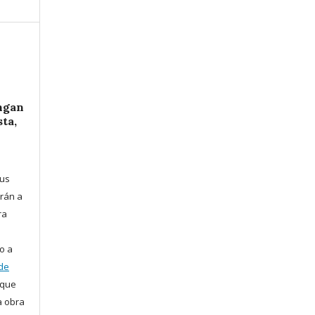
ngan
ta,
sus
arán a
ra
o a
 de
que
a obra