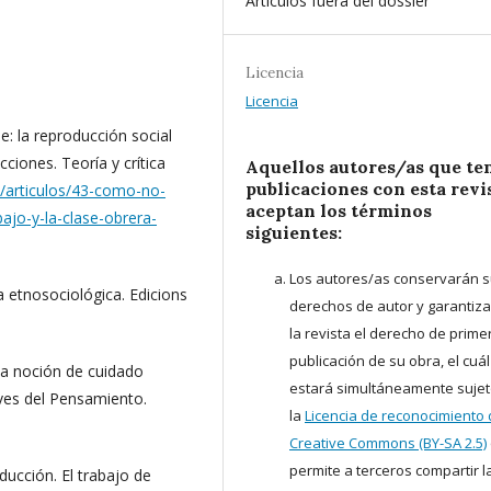
Artículos fuera del dossier
Licencia
Licencia
e: la reproducción social
cciones. Teoría y crítica
Aquellos autores/as que te
publicaciones con esta revis
p/articulos/43-como-no-
aceptan los términos
bajo-y-la-clase-obrera-
siguientes:
Los autores/as conservarán 
a etnosociológica. Edicions
derechos de autor y garantiz
la revista el derecho de prime
publicación de su obra, el cuál
 la noción de cuidado
estará simultáneamente sujet
aves del Pensamiento.
la
Licencia de reconocimiento
Creative Commons (BY-SA 2.5)
permite a terceros compartir l
oducción. El trabajo de