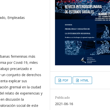
dado, Empleadas
urbanas femeninas más
emia por Covid-19, miles
Trabajo precarizado e
 y un conjunto de derechos
PDF
HTML
tenta explicar sus
zación gremial en la ciudad
del relato de experiencias y
Publicado
n discusión la
2021-06-16
valoración social de este