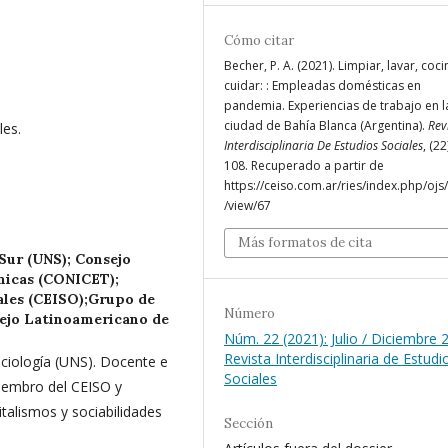
Cómo citar
Becher, P. A. (2021). Limpiar, lavar, coci
cuidar: : Empleadas domésticas en
pandemia. Experiencias de trabajo en l
ciudad de Bahía Blanca (Argentina).
Rev
les.
Interdisciplinaria De Estudios Sociales
, (22
108. Recuperado a partir de
https://ceiso.com.ar/ries/index.php/ojs/
/view/67
Más formatos de cita
Sur (UNS); Consejo
cnicas (CONICET);
ales (CEISO);Grupo de
Número
ejo Latinoamericano de
Núm. 22 (2021): Julio / Diciembre 
Revista Interdisciplinaria de Estudi
ciología (UNS). Docente e
Sociales
Miembro del CEISO y
alismos y sociabilidades
Sección