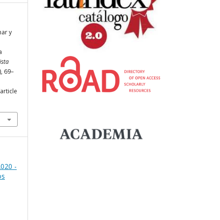
nar y
a
ista
), 69–
article
2020 -
os