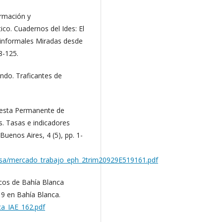
ormación y
ico. Cuadernos del Ides: El
 informales Miradas desde
08-125.
ndo. Traficantes de
cuesta Permanente de
. Tasas e indicadores
uenos Aires, 4 (5), pp. 1-
ensa/mercado_trabajo_eph_2trim20929E519161.pdf
cos de Bahía Blanca
9 en Bahía Blanca.
ca_IAE_162.pdf