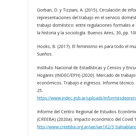
Gorban, D. y Tizziani, A. (2015). Circulación de inf
representaciones del trabajo en el servicio domést
trabajo doméstico: entre regulaciones formales e
la historia y la sociología. Buenos Aires, 30, pp. 1
Hooks, B. (2017). El feminismo es para todo el mu
Sueños.
Instituto Nacional de Estadísticas y Censos y En
Hogares (INDEC/EPH) (2020). Mercado de trabajos
económicos. Trabajo e ingresos. Informe técnico. B
25.
https://www.indec.gob.ar/uploads/informesdepr
Informe del Centro Regional de Estudios Económi
(CREEBA) (2020a). Impacto económico del Covid 1
http://www.creebba.org.ar/iae/iae162/3_bahiablan