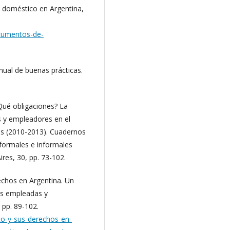
o doméstico en Argentina,
ocumentos-de-
nual de buenas prácticas.
¿Qué obligaciones? La
s y empleadores en el
res (2010-2013). Cuadernos
 formales e informales
ires, 30, pp. 73-102.
rechos en Argentina. Un
as empleadas y
 pp. 89-102.
ico-y-sus-derechos-en-