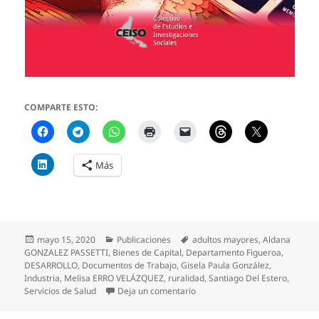
COMPARTE ESTO:
Más
Publicado
Categorías
Etiquetas
mayo 15, 2020
Publicaciones
adultos mayores
,
Aldana
el
GONZALEZ PASSETTI
,
Bienes de Capital
,
Departamento Figueroa
,
DESARROLLO
,
Documentos de Trabajo
,
Gisela Paula González
,
Industria
,
Melisa ERRO VELÁZQUEZ
,
ruralidad
,
Santiago Del Estero
,
en Documentos de Trabajo del
Servicios de Salud
Deja un comentario