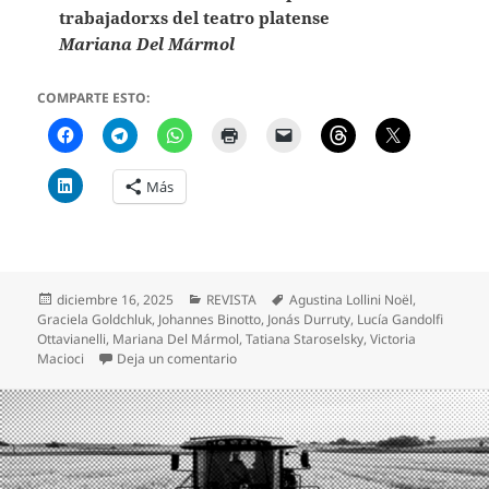
trabajadorxs del teatro platense
Mariana Del Mármol
COMPARTE ESTO:
Más
Publicado
Categorías
Etiquetas
diciembre 16, 2025
REVISTA
Agustina Lollini Noël
,
el
Graciela Goldchluk
,
Johannes Binotto
,
Jonás Durruty
,
Lucía Gandolfi
Ottavianelli
,
Mariana Del Mármol
,
Tatiana Staroselsky
,
Victoria
en N° 30 – Revista Interdisciplinaria de E
Macioci
Deja un comentario