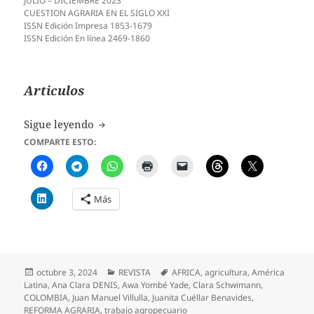
JULIO – DICIEMBRE 2023
CUESTION AGRARIA EN EL SIGLO XXI
ISSN Edición Impresa 1853-1679
ISSN Edición En línea 2469-1860
Articulos
N° 28 – Revista Interdisciplinaria de Estudi
Sigue leyendo
COMPARTE ESTO:
Más
Publicado
Categorías
Etiquetas
octubre 3, 2024
REVISTA
AFRICA
,
agricultura
,
América
el
Latina
,
Ana Clara DENIS
,
Awa Yombé Yade
,
Clara Schwimann
,
COLOMBIA
,
Juan Manuel Villulla
,
Juanita Cuéllar Benavides
,
REFORMA AGRARIA
,
trabajo agropecuario