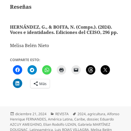
Reseñas
HERNÁNDEZ, G., & BOFFA, N. (Comps.). (2024).
Voces e identidades. Ediciones del CEISO, 296 pp.
Melisa Belén Nieto
COMPARTE ESTO:
Más
Publicado
Categorías
Etiquetas
diciembre 21, 2024
REVISTA
2024
,
agricultura
,
Alfonso
el
Henrique FERNANDES
,
América Latina
,
Caribe
,
dossier
,
Eduardo
AZCUY AMEGHINO
,
Elian Rodolfo UZAIN
,
Gabriela MARTÍNEZ
DOUGNAC
,
Latinoamérica
,
Luis ROJAS VILLAGRA
,
Melisa Belén