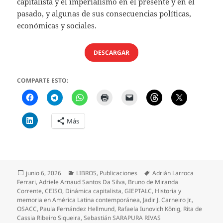
capitalista y el imperialismo en el presente y en el
pasado, y algunas de sus consecuencias políticas,
económicas y sociales.
DESCARGAR
COMPARTE ESTO:
Más
Publicado
Categorías
Etiquetas
junio 6, 2026
LIBROS
,
Publicaciones
Adrián Larroca
el
Ferrari
,
Adriele Arnaud Santos Da Silva
,
Bruno de Miranda
Corrente
,
CEISO
,
Dinámica capitalista
,
GIEPTALC
,
Historia y
memoria en América Latina contemporánea
,
Jadir J. Carneiro Jr.
,
OSACC
,
Paula Fernández Hellmund
,
Rafaela Iunovich König
,
Rita de
Cassia Ribeiro Siqueira
,
Sebastián SARAPURA RIVAS