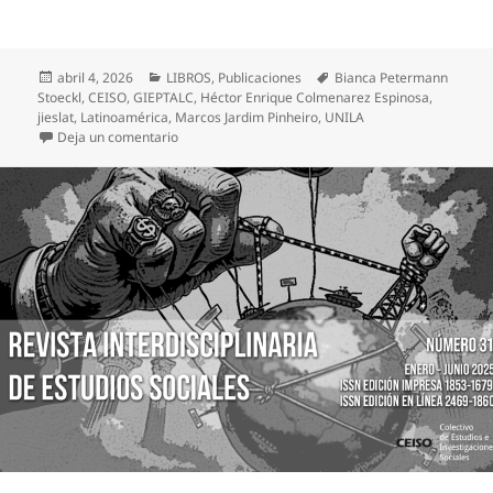
Publicado
Categorías
Etiquetas
abril 4, 2026
LIBROS
,
Publicaciones
Bianca Petermann
el
Stoeckl
,
CEISO
,
GIEPTALC
,
Héctor Enrique Colmenarez Espinosa
,
jieslat
,
Latinoamérica
,
Marcos Jardim Pinheiro
,
UNILA
en FORMACIÓN DE AMÉRICALATINA EN PERSPECTIVA: r
Deja un comentario