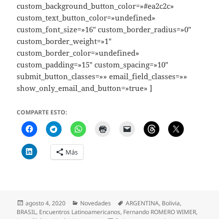
custom_background_button_color=»#ea2c2c»
custom_text_button_color=»undefined»
custom_font_size=»16″ custom_border_radius=»0″
custom_border_weight=»1″
custom_border_color=»undefined»
custom_padding=»15″ custom_spacing=»10″
submit_button_classes=»» email_field_classes=»»
show_only_email_and_button=»true» ]
COMPARTE ESTO:
Más
Publicado
Categorías
Etiquetas
agosto 4, 2020
Novedades
ARGENTINA
,
Bolivia
,
el
BRASIL
,
Encuentros Latinoamericanos
,
Fernando ROMERO WIMER
,