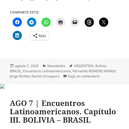
COMPARTE ESTO:
Más
Publicado
Categorías
Etiquetas
agosto 7, 2020
Novedades
ARGENTINA
,
Bolivia
,
el
BRASIL
,
Encuentros Latinoamericanos
,
Fernando ROMERO WIMER
,
en RECORDÁ! HOY |
Jorge Richter
,
Nacho Urruspuru
Deja un comentario
AGO 7 | Encuentros
Latinoamericanos. Capítulo
III. BOLIVIA – BRASIL