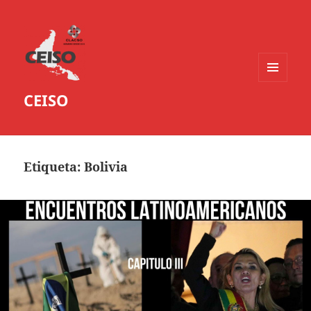
MENÚ
CEISO
Y
WIDGETS
Etiqueta:
Bolivia