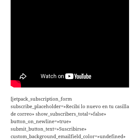
[jetpack_subscription_form
subscribe_placeholder=»Recibí lo nuevo en tu casilla
de correo» show_subscribers_total=»false»
button_on_newline=»true»
submit_button_text=»Suscribirse»
custom_background_emailfield_color=»undefined»