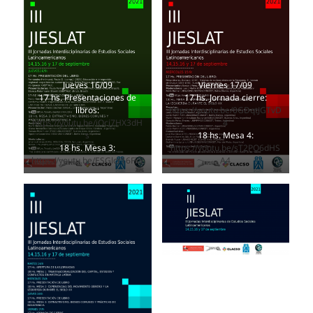
Jueves 16/09
Viernes 17/09
17 hs. Presentaciones de
17 hs. Jornada cierre:
libros:
https://youtu.be/0GDqtJGTvD
https://youtu.be/iQci7HX3dH
4
s
18 hs. Mesa 4:
18 hs. Mesa 3:
https://youtu.be/sT2PO6dHS
https://youtu.be/ESGlcr16FkY
A4