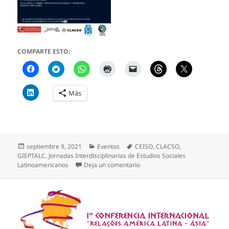
COMPARTE ESTO:
Más
Publicado
Categorías
Etiquetas
septiembre 9, 2021
Eventos
CEISO
,
CLACSO
,
el
GIEPTALC
,
Jornadas Interdisciplinarias de Estudios Sociales
en III Jornadas Interdisciplina
Latinoamericanos
Deja un comentario