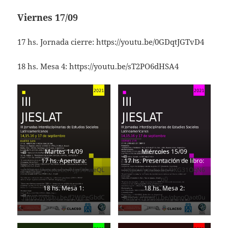
Viernes 17/09
17 hs. Jornada cierre:
https://youtu.be/0GDqtJGTvD4
18 hs. Mesa 4:
https://youtu.be/sT2PO6dHSA4
Martes 14/09
Miércoles 15/09
17 hs. Apertura:
17 hs. Presentación de libro:
https://youtu.be/Njp9thweQL
https://youtu.be/9KG31OqN6
o
n0
18 hs. Mesa 1:
18 hs. Mesa 2:
https://youtu.be/f2WjPeGbdC
https://youtu.be/gbnoOaot0u
w
o