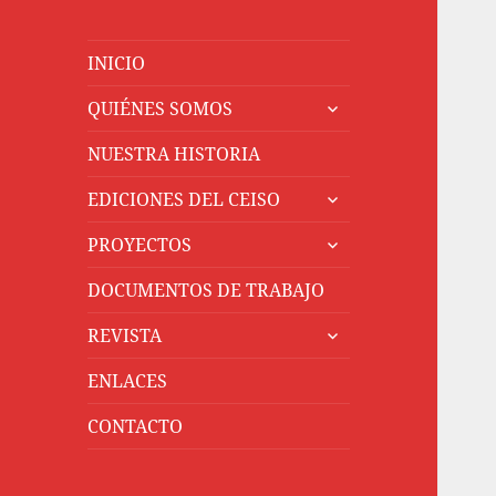
INICIO
expande
QUIÉNES SOMOS
el
menú
NUESTRA HISTORIA
inferior
expande
EDICIONES DEL CEISO
el
expande
menú
PROYECTOS
el
inferior
menú
DOCUMENTOS DE TRABAJO
inferior
expande
REVISTA
el
menú
ENLACES
inferior
CONTACTO