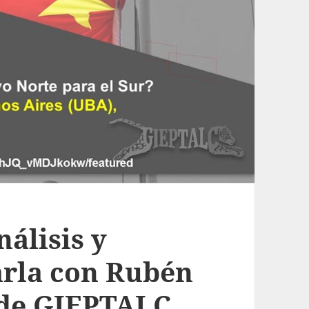
nálisis y
arla con Rubén
sde GIEPTALC