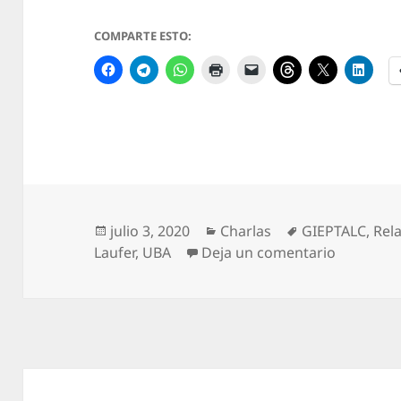
COMPARTE ESTO:
Publicado
Categorías
Etiquetas
julio 3, 2020
Charlas
GIEPTALC
,
Rel
el
en REVIVÍ
Laufer
,
UBA
Deja un comentario