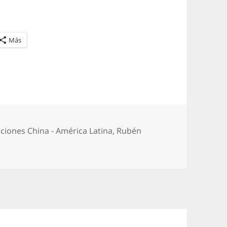
Más
aciones China - América Latina
,
Rubén
 | Datos, análisis y argumentos | charla con Rubén Laufer