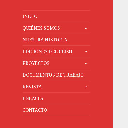
INICIO
expande
QUIÉNES SOMOS
el
menú
NUESTRA HISTORIA
inferior
expande
EDICIONES DEL CEISO
el
expande
menú
PROYECTOS
el
inferior
menú
DOCUMENTOS DE TRABAJO
inferior
expande
REVISTA
el
menú
ENLACES
inferior
CONTACTO