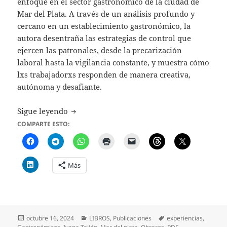
enfoque en el sector gastronómico de la ciudad de
Mar del Plata. A través de un análisis profundo y
cercano en un establecimiento gastronómico, la
autora desentraña las estrategias de control que
ejercen las patronales, desde la precarización
laboral hasta la vigilancia constante, y muestra cómo
lxs trabajadorxs responden de manera creativa,
autónoma y desafiante.
RESISTIR DESDE LO COTIDIANO: Experiencia
Sigue leyendo
COMPARTE ESTO:
Más
Publicado
Categorías
Etiquetas
octubre 16, 2024
LIBROS
,
Publicaciones
experiencias
,
el