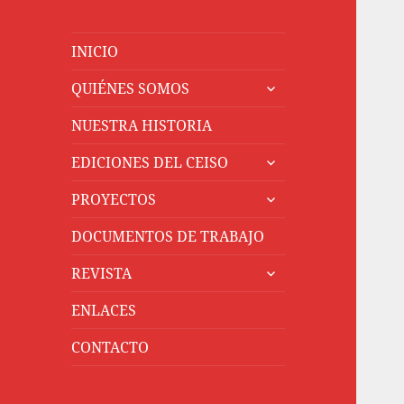
INICIO
expande
QUIÉNES SOMOS
el
menú
NUESTRA HISTORIA
inferior
expande
EDICIONES DEL CEISO
el
expande
menú
PROYECTOS
el
inferior
menú
DOCUMENTOS DE TRABAJO
inferior
expande
REVISTA
el
menú
ENLACES
inferior
CONTACTO