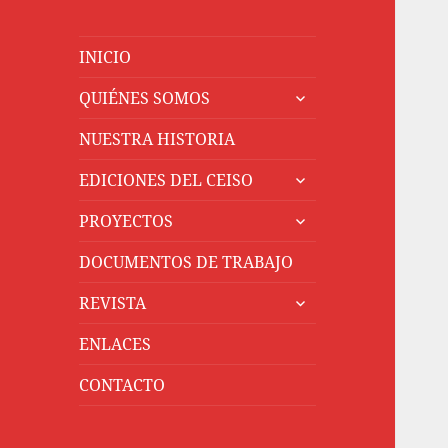
INICIO
expande
QUIÉNES SOMOS
el
menú
NUESTRA HISTORIA
inferior
expande
EDICIONES DEL CEISO
el
expande
menú
PROYECTOS
el
inferior
menú
DOCUMENTOS DE TRABAJO
inferior
expande
REVISTA
el
menú
ENLACES
inferior
CONTACTO