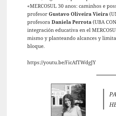
«MERCOSUL 30 anos: caminhos e possi
profesor
Gustavo Oliveira Vieira
(UN
profesora
Daniela Perrota
(UBA CONI
integración educativa en el MERCOSU
mismo y planteando alcances y limitac
bloque.
https://youtu.be/FicAfTWdgJY
P
H