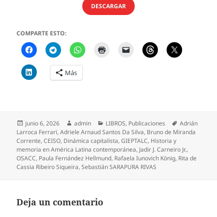
DESCARGAR
COMPARTE ESTO:
Más
Publicado
Autor
Categorías
Etiquetas
junio 6, 2026
admin
LIBROS
,
Publicaciones
Adrián
el
Larroca Ferrari
,
Adriele Arnaud Santos Da Silva
,
Bruno de Miranda
Corrente
,
CEISO
,
Dinámica capitalista
,
GIEPTALC
,
Historia y
memoria en América Latina contemporánea
,
Jadir J. Carneiro Jr.
,
OSACC
,
Paula Fernández Hellmund
,
Rafaela Iunovich König
,
Rita de
Cassia Ribeiro Siqueira
,
Sebastián SARAPURA RIVAS
Deja un comentario