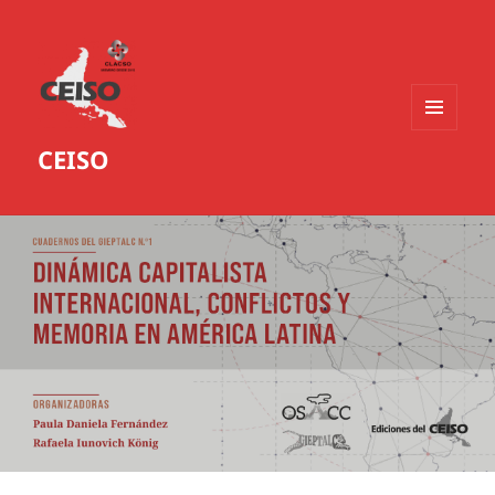
MENÚ
CEISO
Y
WIDGETS