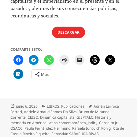
capitalista y el imperialismo en el presente y en el
pasado, y algunas de sus consecuencias políticas,
económicas y sociales.
DESCARGAR
COMPARTE ESTO:
Más
Publicado
Categorías
Etiquetas
junio 6, 2026
LIBROS
,
Publicaciones
Adrián Larroca
el
Ferrari
,
Adriele Arnaud Santos Da Silva
,
Bruno de Miranda
Corrente
,
CEISO
,
Dinámica capitalista
,
GIEPTALC
,
Historia y
memoria en América Latina contemporánea
,
Jadir J. Carneiro Jr.
,
OSACC
,
Paula Fernández Hellmund
,
Rafaela Iunovich König
,
Rita de
Cassia Ribeiro Siqueira
,
Sebastián SARAPURA RIVAS