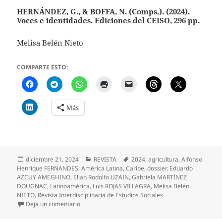
HERNÁNDEZ, G., & BOFFA, N. (Comps.). (2024).
Voces e identidades. Ediciones del CEISO, 296 pp.
Melisa Belén Nieto
COMPARTE ESTO:
Más
Publicado
Categorías
Etiquetas
diciembre 21, 2024
REVISTA
2024
,
agricultura
,
Alfonso
el
Henrique FERNANDES
,
América Latina
,
Caribe
,
dossier
,
Eduardo
AZCUY AMEGHINO
,
Elian Rodolfo UZAIN
,
Gabriela MARTÍNEZ
DOUGNAC
,
Latinoamérica
,
Luis ROJAS VILLAGRA
,
Melisa Belén
NIETO
,
Revista Interdisciplinaria de Estudios Sociales
en N° 29 – Revista Interdisciplinaria de Estudios Soc
Deja un comentario