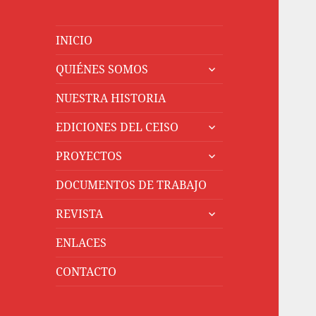
INICIO
expande
QUIÉNES SOMOS
el
menú
NUESTRA HISTORIA
inferior
expande
EDICIONES DEL CEISO
el
expande
menú
PROYECTOS
el
inferior
menú
DOCUMENTOS DE TRABAJO
inferior
expande
REVISTA
el
menú
ENLACES
inferior
CONTACTO