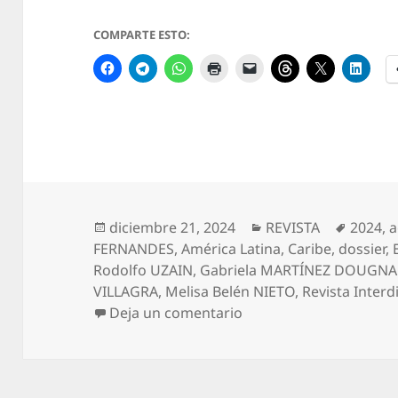
COMPARTE ESTO:
Publicado
Categorías
Etique
diciembre 21, 2024
REVISTA
2024
,
a
el
FERNANDES
,
América Latina
,
Caribe
,
dossier
,
Rodolfo UZAIN
,
Gabriela MARTÍNEZ DOUGN
VILLAGRA
,
Melisa Belén NIETO
,
Revista Interd
en N° 29 – Revista Inter
Deja un comentario