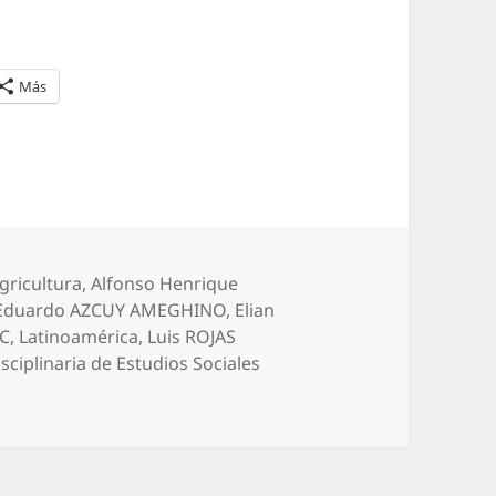
Más
tas
gricultura
,
Alfonso Henrique
Eduardo AZCUY AMEGHINO
,
Elian
AC
,
Latinoamérica
,
Luis ROJAS
isciplinaria de Estudios Sociales
disciplinaria de Estudios Sociales